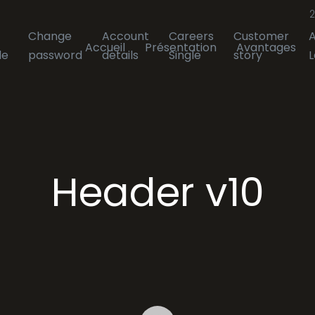
2
Change
Account
Careers
Customer
A
Accueil
Présentation
Avantages
le
password
details
Single
story
L
Header v10