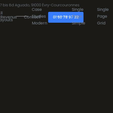
7 bis Bd Aguado, 91000 Évry-Courcouronnes
Case
Single
Single
ll
Studies
Page
Page
Revenus
Contact
01 60 78 97 32
ayouts
Modern
Simple
Grid
Divider
Divider