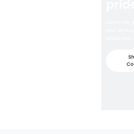
prid
Outdo the s
your workou
whites and d
Sh
Co