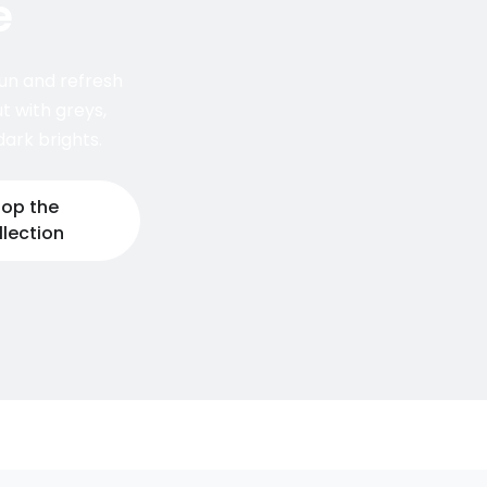
e
un and refresh
t with greys,
ark brights.
op the
llection