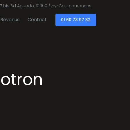
7 bis Bd Aguado, 91000 Évry-Courcouronnes
Revenus
Contact
01 60 78 97 32
otron