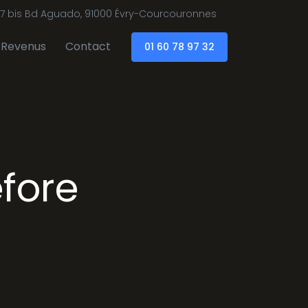
7 bis Bd Aguado, 91000 Évry-Courcouronnes
Revenus
Contact
01 60 78 97 32
efore