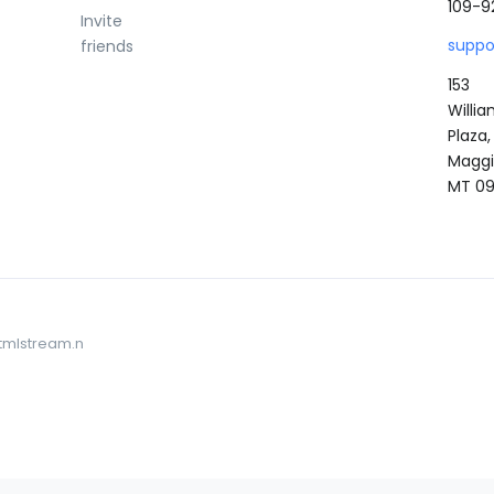
109-9
Invite
supp
friends
153
Willi
Plaza,
Maggi
MT 09
Htmlstream.n