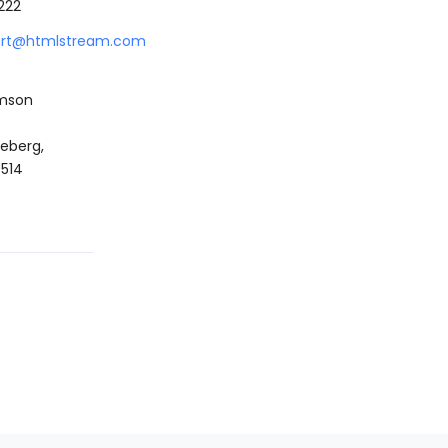
222
ort@htmlstream.com
amson
eberg,
514