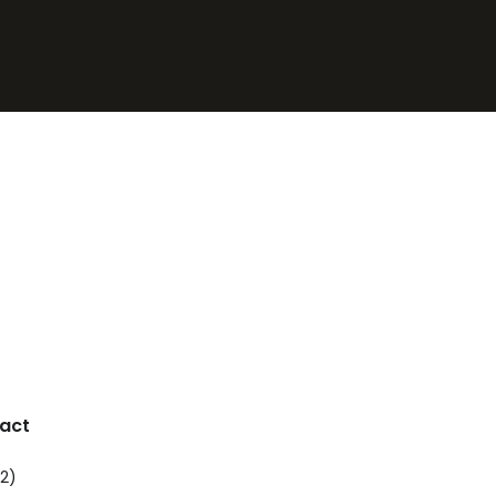
act
62)