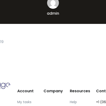
admin
19
Account
Company
Resources
Cont
My tasks
Help
+1 (0