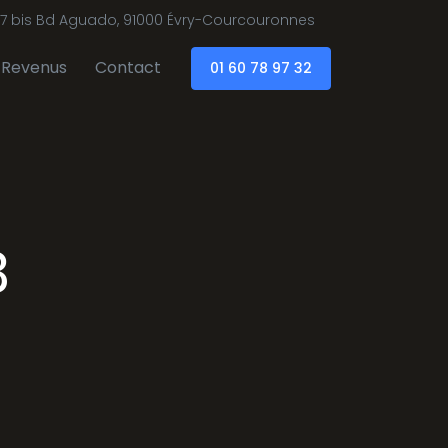
7 bis Bd Aguado, 91000 Évry-Courcouronnes
Revenus
Contact
01 60 78 97 32
3